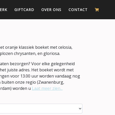
ERK
GIFTCARD
OVER ONS
CONTACT
et oranje klassiek boeket met celosia,
eplozen chrysanten, en gloriosa.
 laten bezorgen? Voor elke gelegenheid
 het juiste adres. Het boeket wordt met
ingen voor 13.00 uur worden vandaag nog
n buiten onze regio (Zwanenburg,
erdam) worden u
Laat meer zien...