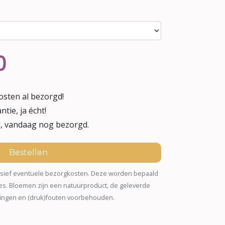
0
osten al bezorgd!
ntie, ja écht!
d, vandaag nog bezorgd.
Bestellen
xclusief eventuele bezorgkosten. Deze worden bepaald
es. Bloemen zijn een natuurproduct, de geleverde
gingen en (druk)fouten voorbehouden.